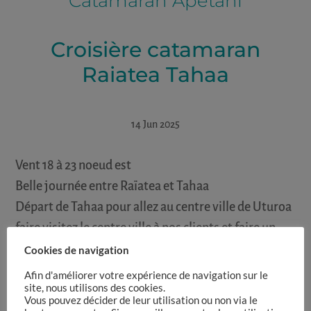
Catamaran Apetahi
Croisière catamaran
Raiatea Tahaa
14 Jun 2025
Vent 18 à 23 noeud est
Belle journée entre Raïatea et Tahaa
Départ de Tahaa pour allez au centre ville de Uturoa
faire visitez le centre ville à nos clients et faire un
apoint course
Cookies de navigation
Puis départ pour la baiebde faaroa avec visites de la
Afin d'améliorer votre expérience de navigation sur le
site, nous utilisons des cookies.
baie et du jardin botanique
Vous pouvez décider de leur utilisation ou non via le