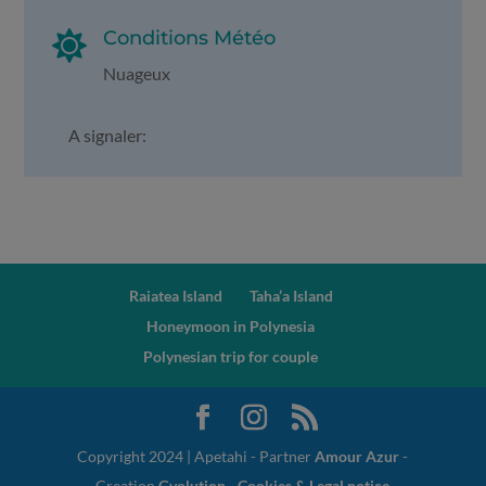
Conditions Météo

Nuageux
A signaler:
Raiatea Island
Taha’a Island
Honeymoon in Polynesia
Polynesian trip for couple
Copyright 2024 | Apetahi - Partner
Amour Azur
-
Creation
Gvolution
-
Cookies & Legal notice