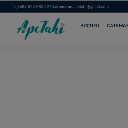
+689 87 39 88 82
catamaran.apetahi@gmail.com
ACCUEIL
CATAMAR