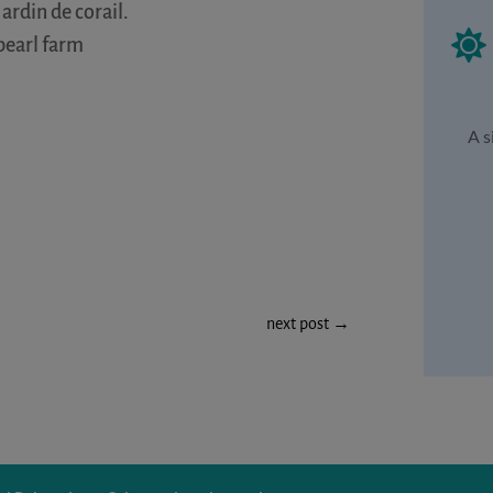
ardin de corail.

 pearl farm
A s
next post
→