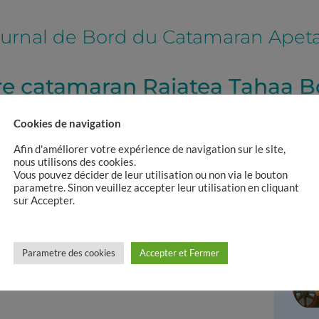
urnal de Bord du Catamaran Apet
ère catamaran Raiatea Tahaa B
Cookies de navigation
6 Juil 2025
Afin d'améliorer votre expérience de navigation sur le site,
nous utilisons des cookies.
Vous pouvez décider de leur utilisation ou non via le bouton
i sous les nuages.
parametre. Sinon veuillez accepter leur utilisation en cliquant
sur Accepter.
illeraie.
Parametre des cookies
Accepter et Fermer
rendre un cours mort à.iaorana Peral