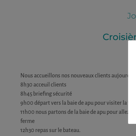
Jo
Croisi
Nous accueillons nos nouveaux clients aujourd’hu
8h30 acceuil clients
8h45 briefing sécurité
9h00 départ vers la baie de apu pour visiter la van
11h00 nous partons de la baie de apu pour allez p
ferme
12h30 repas sur le bateau.