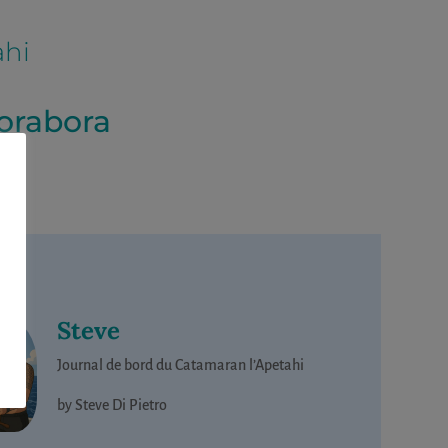
ahi
orabora
Steve
Journal de bord du Catamaran l’Apetahi
by Steve Di Pietro