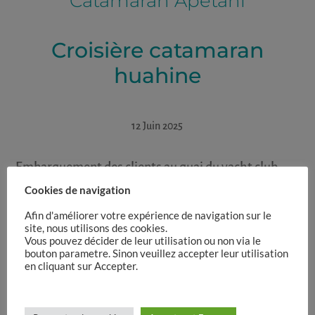
Catamaran Apetahi
Croisière catamaran
huahine
12 Juin 2025
Embarquement des clients au quai du yacht club
Journée lagon avec snorkeling plage ana iti.
Cookies de navigation
Très belle journée pour découvrir les coraux et les
Afin d'améliorer votre expérience de navigation sur le
site, nous utilisons des cookies.
variétés de poissons de nos lagon.
Vous pouvez décider de leur utilisation ou non via le
bouton parametre. Sinon veuillez accepter leur utilisation
en cliquant sur Accepter.
←
previous post
next post
→