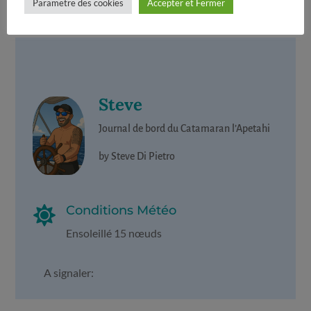
Parametre des cookies
Accepter et Fermer
Steve
Journal de bord du Catamaran l’Apetahi
by Steve Di Pietro
Conditions Météo

Ensoleillé 15 nœuds
A signaler: