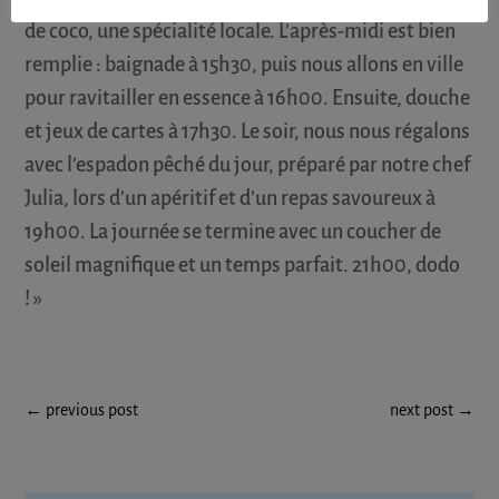
de coco, une spécialité locale. L’après-midi est bien
remplie : baignade à 15h30, puis nous allons en ville
pour ravitailler en essence à 16h00. Ensuite, douche
et jeux de cartes à 17h30. Le soir, nous nous régalons
avec l’espadon pêché du jour, préparé par notre chef
Julia, lors d’un apéritif et d’un repas savoureux à
19h00. La journée se termine avec un coucher de
soleil magnifique et un temps parfait. 21h00, dodo
! »
←
previous post
next post
→